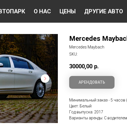
ВТОПАРК
О НАС
ЦЕНЫ
ДРУГИЕ АВТО
Mercedes Maybach
Mercedes Maybach
SKU:
30000,00
р.
АРЕНДОВАТЬ
Минимальный заказ - 5 часов (
Цвет: Белый
Год выпуска: 2017
Варианты аренды: С водителе