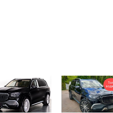
Тол
вод