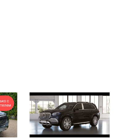
ько с
ителем